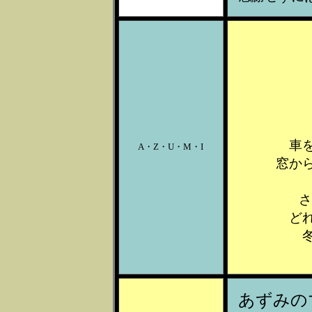
車
A・Z・U・M・I
窓か
さ
ど
あずみの