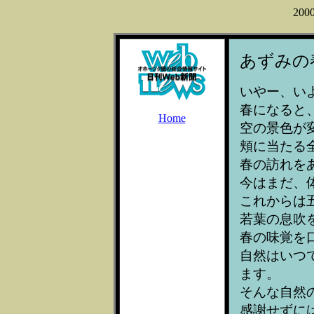
200
あずみの
いやー、い
春になると
Home
空の景色が
頬に当たる
春の訪れを
今はまだ、
これからは
若葉の息吹
春の味覚を
自然はいつ
ます。
そんな自然
感謝せずに