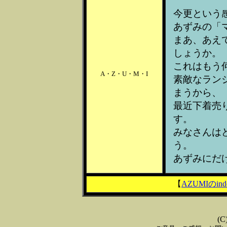
今更という
あずみの「
まあ、あえ
しょうか。
これはもう
A・Z・U・M・I
素敵なラン
まうから、
最近下着売
す。
みなさんは
う。
あずみにだ
【
AZUMIのind
(C