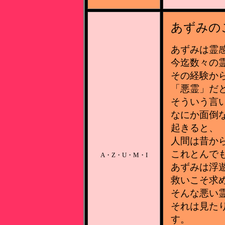
あずみの
あずみは霊
今迄数々の
その経験か
「悪霊」だ
そういう言
なにか面倒
起きると、
人間は昔か
これとんで
A・Z・U・M・I
あずみは浮
救いこそ求
そんな悪い
それは見た
す。