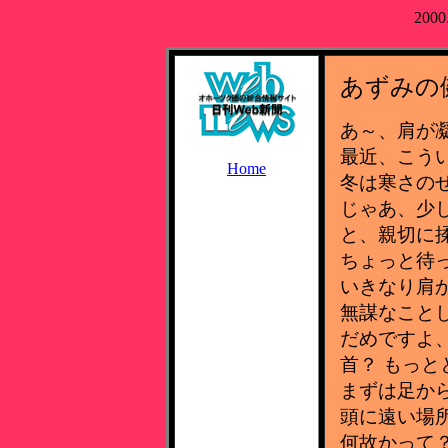
2000
あずみの
あ～、肩が
最近、こう
Home
冬は寒さの
じゃあ、少
と、親切に
ちょっと待
いきなり肩
無謀なこと
だめですよ
首？ もっと
まずは足か
頭に遠い場
何故かって