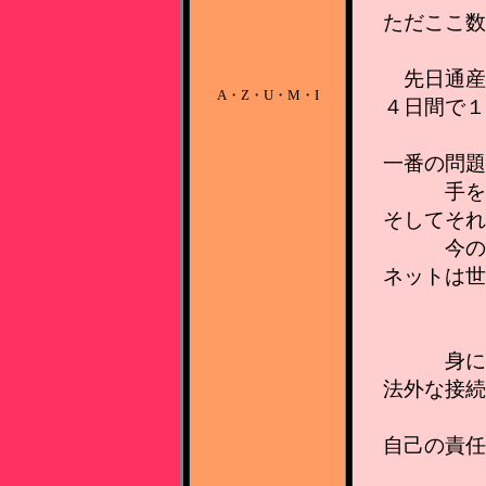
ただここ数
先日通産
A・Z・U・M・I
４日間で１
一番の問題
手を
そしてそれ
今の
ネットは世
身に
法外な接続
自己の責任