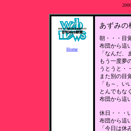
200
あずみの
朝・・・目
布団から這
Home
「なんだ、
もう一度夢
うとうと・
また別の目
「も～、い
とんでもな
布団から這
休日・・・
布団から這
「今日は休