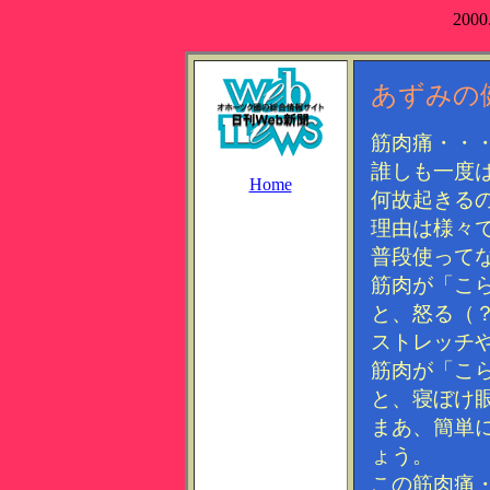
2000
あずみの
筋肉痛・・
誰しも一度
Home
何故起きる
理由は様々
普段使って
筋肉が「こ
と、怒る（
ストレッチ
筋肉が「こ
と、寝ぼけ
まあ、簡単
ょう。
この筋肉痛