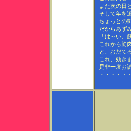
また次の日
そして年を
ちょっとの
だからあず
「は～い、
これから筋
と、おだて
これ、効き
是非一度お
・・・・・