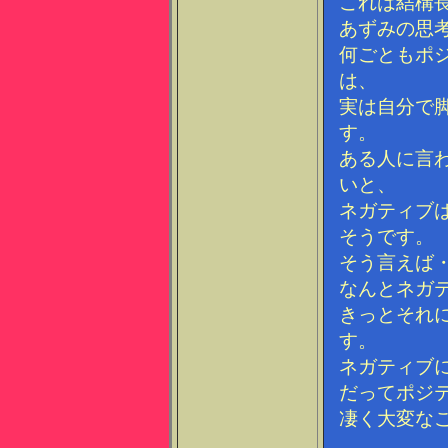
これは結構
あずみの思
何ごともポ
は、
実は自分で
す。
ある人に言
いと、
ネガティブ
そうです。
そう言えば
なんとネガ
きっとそれ
す。
ネガティブ
だってポジ
凄く大変な