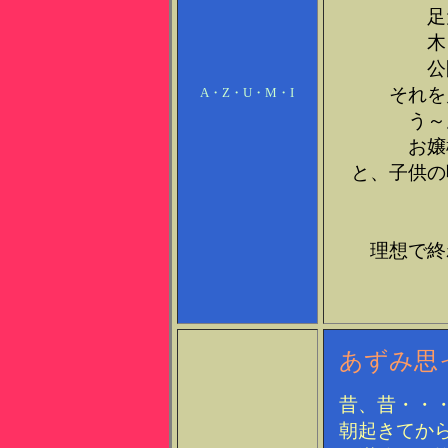
足
木
公
それを
A・Z・U・M・I
う～
お嬢
と、子供の
理想で終
あずみ思
昔、昔・・
朝起きてか