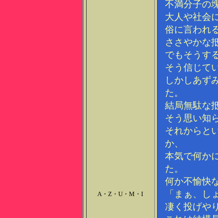
不満分子の
大人や社会
俗に言われ
ささやかな
でもそうす
そう信じて
しかしあず
た。
結局無駄な
そう思い知
それからと
か、
本気で何か
た。
何か不愉快
「まぁ、し
A・Z・U・M・I
凄く投げや