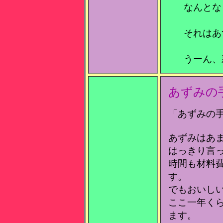
なんとな
それはあ
うーん、
あずみの
「あずみの
あずみはあ
はっきり言
時間も材料
す。
でもおいし
ここ一年く
ます。