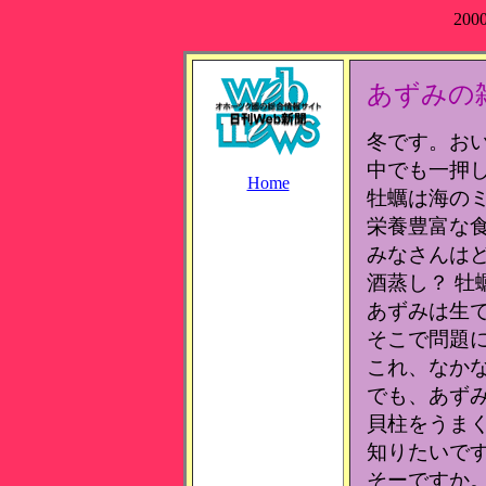
200
あずみの
冬です。お
中でも一押
Home
牡蠣は海の
栄養豊富な
みなさんは
酒蒸し？ 牡
あずみは生
そこで問題
これ、なか
でも、あず
貝柱をうま
知りたいで
そーですか