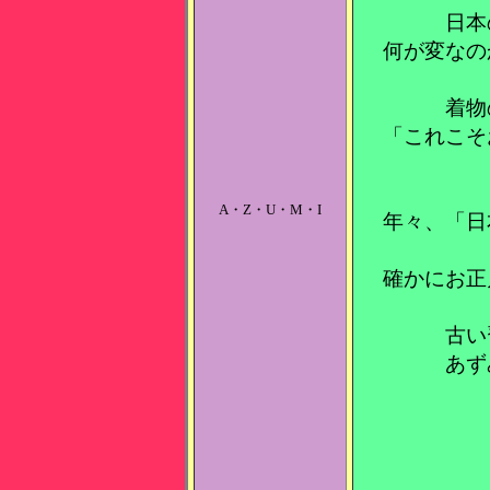
日本
何が変なの
着物
「これこそ
A・Z・U・M・I
年々、「日
確かにお正
古い
あず