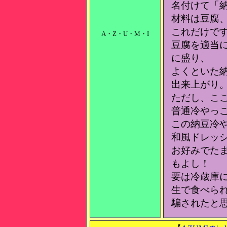
名付けて「
材料は豆腐
これだけで
A・Z・U・M・I
豆腐を適当
に盛り、
よくといた
出来上がり
ただし、こ
普通冷やっ
この納豆冷
和風ドレッ
お好みでた
もよし！
要は冷蔵庫
生で食べら
騙されたと