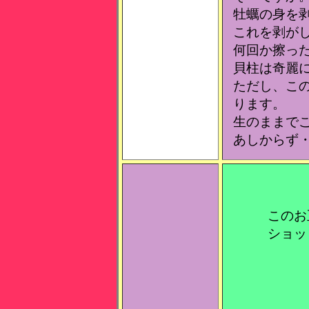
牡蠣の身を
これを剥が
何回か擦っ
貝柱は奇麗
ただし、こ
ります。
生のままで
あしからず
このお
ショッ