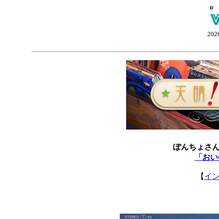
202
ぽんちょさ
「おい
【
イ